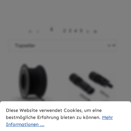
Seite
1
Seite
Seite
Seite
Seite
2
3
4
5
Cookie-Voreinstellungen
Diese Website verwendet Cookies, um eine bestmögliche 
Diese Website verwendet Cookies, um eine
bestmögliche Erfahrung bieten zu können.
Mehr
Informationen ...
Solarkabel
MC 4 Kupplung