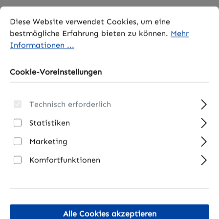
Cookie-Voreinstellungen
Diese Website verwendet Cookies, um eine bestmögliche 
Diese Website verwendet Cookies, um eine
bestmögliche Erfahrung bieten zu können.
Mehr
Beim Hersteller Medialink
erhalten Sie Black
Informationen ...
Panther, Black Panther Plus, Black Panther
Combo und die neuen IPTV Receiver zu
Cookie-Voreinstellungen
günstigen Preisen
Technisch erforderlich
Statistiken
Marketing
Komfortfunktionen
Alle Cookies akzeptieren