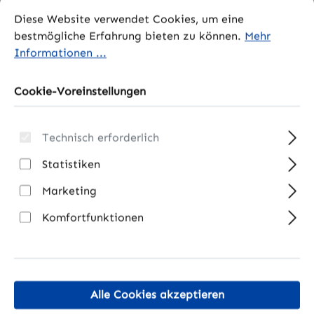
Cookie-Voreinstellungen
Diese Website verwendet Cookies, um eine bestmögliche 
Diese Website verwendet Cookies, um eine
bestmögliche Erfahrung bieten zu können.
Mehr
Informationen ...
Cookie-Voreinstellungen
Produkte filtern
Technisch erforderlich
Keine Produkte
Statistiken
gefunden.
Marketing
Komfortfunktionen
Flachantennen / Satelliten-
Spiegel ▻ Jetzt kaufen!
Flachantennen und Satellitenspiegel (auch
Alle Cookies akzeptieren
Parabolantennen genannt) sind zwei gängige Arten von