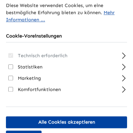
Kupferkabel, PV
Diese Website verwendet Cookies, um eine
Regulärer Preis:
Regulärer Preis:
1,39 €
3,90 €
Kabel Schwarz /
bestmögliche Erfahrung bieten zu können.
Mehr
Preise inkl. MwSt. zzgl.
Preise inkl. MwSt. zzgl.
Meter
Informationen ...
Versandkosten
Versandkosten
Cookie-Voreinstellungen
In den Warenkorb
In den Warenkorb
Technisch erforderlich
Statistiken
Marketing
Komfortfunktionen
Alle Cookies akzeptieren