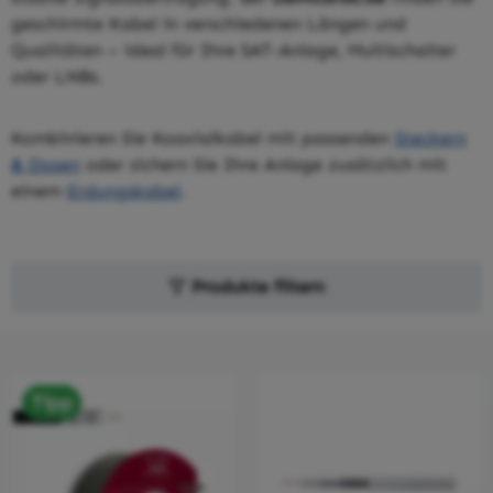
geschirmte Kabel in verschiedenen Längen und
Qualitäten – ideal für Ihre
SAT-Anlage, Multischalter
oder LNBs
.
Kombinieren Sie Koaxialkabel mit passenden
Steckern
& Dosen
oder sichern Sie Ihre Anlage zusätzlich mit
einem
Erdungskabel
.
Produkte filtern
Tipp