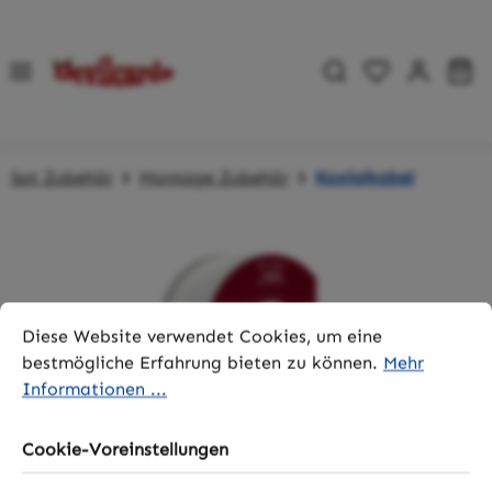
Zum Hauptinhalt springen
Du hast 0 P
Wa
Sat Zubehör
Montage Zubehör
Koxialkabel
Bildergalerie überspringen
Cookie-Voreinstellungen
Diese Website verwendet Cookies, um eine bestmögliche 
Diese Website verwendet Cookies, um eine
bestmögliche Erfahrung bieten zu können.
Mehr
Informationen ...
Cookie-Voreinstellungen