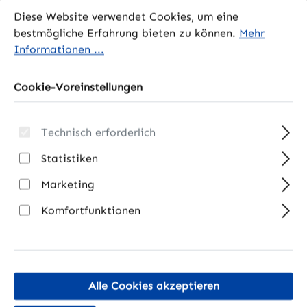
Cookie-Voreinstellungen
Diese Website verwendet Cookies, um eine bestmögliche 
Diese Website verwendet Cookies, um eine
bestmögliche Erfahrung bieten zu können.
Mehr
Produkte filtern
Informationen ...
Cookie-Voreinstellungen
Versandkostenfrei
Technisch erforderlich
Statistiken
Marketing
Komfortfunktionen
Rauchwarnmelder
Anker SOLlX Smart
RM-431 inkl. fest
Meter | 3 Phasen
eingebauter Lithium
Smarter Zähler für
Alle Cookies akzeptieren
Batterie
Solarbank 2 / 3
Regulärer Preis:
Regulärer Preis:
14,00 €
99,00 €