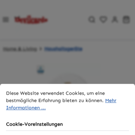
Zum Hauptinhalt springen
Du hast 0 P
Wa
Home & Living
Haushaltsgeräte
Bildergalerie überspringen
Cookie-Voreinstellungen
Diese Website verwendet Cookies, um eine bestmögliche 
Diese Website verwendet Cookies, um eine
bestmögliche Erfahrung bieten zu können.
Mehr
Informationen ...
Cookie-Voreinstellungen