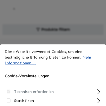
Produkte filtern
Cookie-Voreinstellungen
Diese Website verwendet Cookies, um eine bestmögliche 
Diese Website verwendet Cookies, um eine
Rabatt
%
bestmögliche Erfahrung bieten zu können.
Mehr
Informationen ...
Cookie-Voreinstellungen
Technisch erforderlich
Statistiken
Inverto Single
Octagon Single