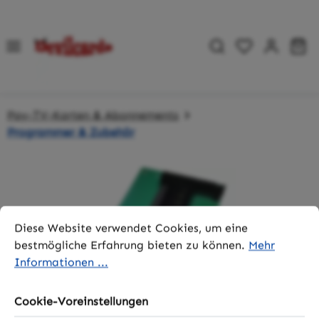
Zum Hauptinhalt springen
Du hast 0 P
Wa
Pay-TV-Karten & Abonnements
Programmer & Zubehör
Bildergalerie überspringen
Cookie-Voreinstellungen
Diese Website verwendet Cookies, um eine bestmögliche 
Diese Website verwendet Cookies, um eine
bestmögliche Erfahrung bieten zu können.
Mehr
Informationen ...
Cookie-Voreinstellungen