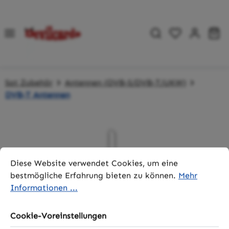
Zum Hauptinhalt springen
Du hast 0 P
Wa
Sat Zubehör
Antennen (DVB-S/DVB-T/UKW)
DVB-T Antennen
Bildergalerie überspringen
Cookie-Voreinstellungen
Diese Website verwendet Cookies, um eine bestmögliche 
Diese Website verwendet Cookies, um eine
bestmögliche Erfahrung bieten zu können.
Mehr
Informationen ...
Cookie-Voreinstellungen