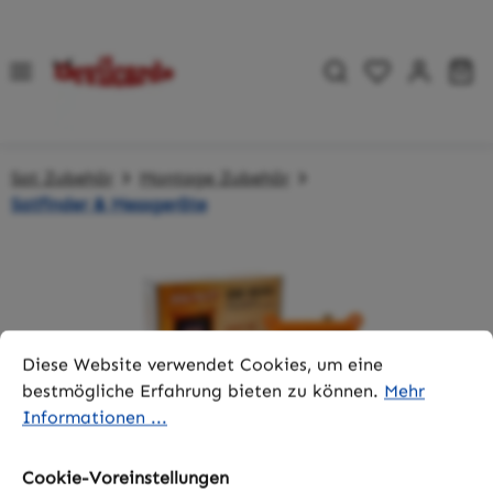
Zum Hauptinhalt springen
Du hast 0 P
Wa
Sat Zubehör
Montage Zubehör
Satfinder & Messgeräte
Bildergalerie überspringen
Cookie-Voreinstellungen
Diese Website verwendet Cookies, um eine bestmögliche 
Diese Website verwendet Cookies, um eine
bestmögliche Erfahrung bieten zu können.
Mehr
Informationen ...
Cookie-Voreinstellungen