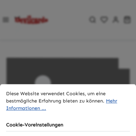
Zum Hauptinhalt springen
Du hast 0 P
Wa
Bildergalerie überspringen
Cookie-Voreinstellungen
Diese Website verwendet Cookies, um eine bestmögliche 
Diese Website verwendet Cookies, um eine
bestmögliche Erfahrung bieten zu können.
Mehr
Informationen ...
Cookie-Voreinstellungen