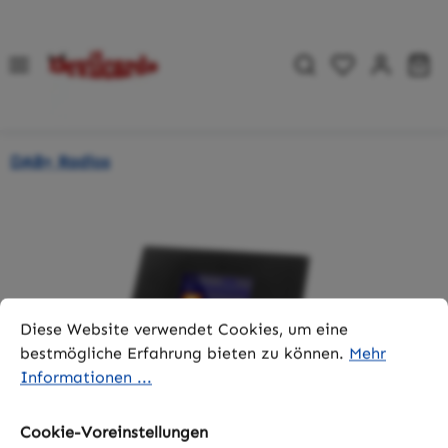
Zum Hauptinhalt springen
Du hast 0 P
Wa
DAB+ Radios
Bildergalerie überspringen
Cookie-Voreinstellungen
Diese Website verwendet Cookies, um eine bestmögliche 
Diese Website verwendet Cookies, um eine
bestmögliche Erfahrung bieten zu können.
Mehr
Informationen ...
Cookie-Voreinstellungen