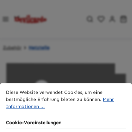
Zum Hauptinhalt springen
Du hast 0 P
Wa
Zubehör
Netzteile
Bildergalerie überspringen
Cookie-Voreinstellungen
Diese Website verwendet Cookies, um eine bestmögliche 
Diese Website verwendet Cookies, um eine
bestmögliche Erfahrung bieten zu können.
Mehr
Informationen ...
Cookie-Voreinstellungen