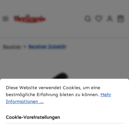
Zum Hauptinhalt springen
Du hast 0 P
Wa
Receiver
Receiver Zubehör
Bildergalerie überspringen
Cookie-Voreinstellungen
Diese Website verwendet Cookies, um eine bestmögliche 
Diese Website verwendet Cookies, um eine
bestmögliche Erfahrung bieten zu können.
Mehr
Informationen ...
Cookie-Voreinstellungen