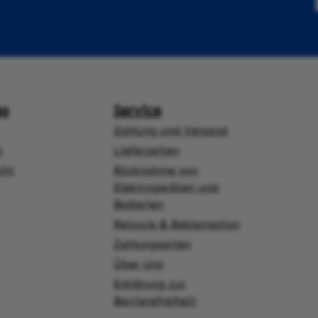
es
Service
Zahlung und Versand
z
Lieferzeiten
cht
Rücknahme von
Elektrogeräten und
Batterien
Retoure & Reklamation
Zahlungsarten
Über Uns
ner Link)
externer Link)
 Link)
net in neuem Tab (externer Link)
Erklärung zur
Barrierefreiheit