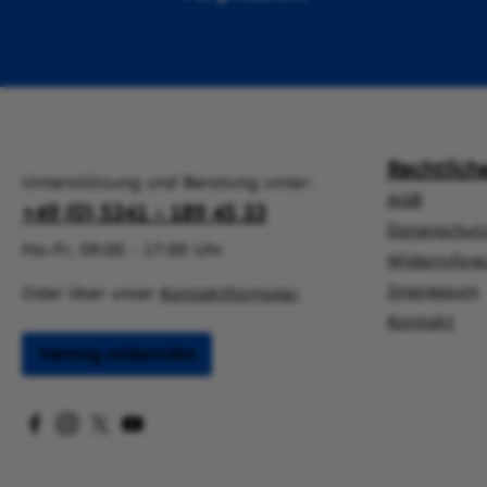
Rechtlich
Unterstützung und Beratung unter:
AGB
+49 (0) 5341 - 189 45 33
Datenschut
Mo-Fr, 09:00 - 17:00 Uhr
Widerrufsre
Impressum
Oder über unser
Kontaktformular
.
Kontakt
Vertrag widerrufen
Besuche uns auf Facebook – öffnet in neuem Tab (exter
Schau auf Instagram vorbei – öffnet in neuem Tab (
Folge uns auf X – öffnet in neuem Tab (externer
Sieh dir unsere Videos auf YouTube an – öff