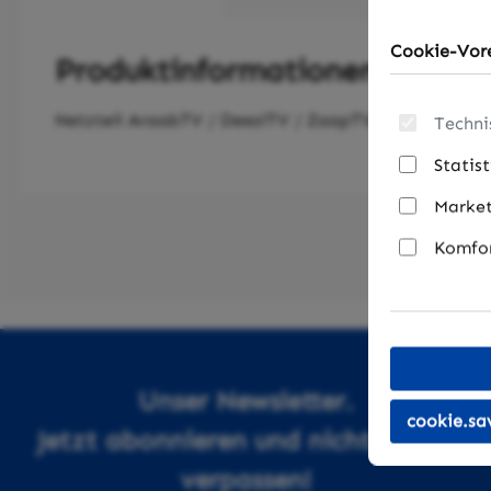
Cookie-Vore
Produktinformationen "Netzt
Netzteil AraabTV / DeesiTV / ZaapTV / MaaxTV
Techni
Statis
Market
Komfor
Unser Newsletter.
cookie.sa
Jetzt abonnieren und nichts mehr
verpassen!