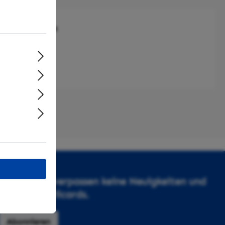
 MaaxTV"
letter und verpassen keine Neuigkeiten und
te von Devilcards.
Abonnieren