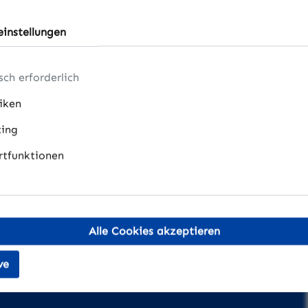
instellungen
eil AraabTV / DeesiTV / ZaapTV /
sch erforderlich
tiken
ing
tfunktionen
Alle Cookies akzeptieren
Abonniere den kostenlosen News
ve
Angebo