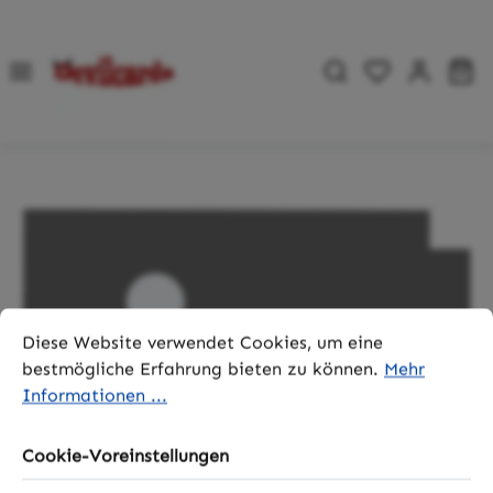
Zum Hauptinhalt springen
Du hast 0 P
Wa
Bildergalerie überspringen
Cookie-Voreinstellungen
Diese Website verwendet Cookies, um eine bestmögliche 
Diese Website verwendet Cookies, um eine
bestmögliche Erfahrung bieten zu können.
Mehr
Informationen ...
Cookie-Voreinstellungen