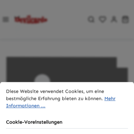
Zum Hauptinhalt springen
Du hast 0 P
Wa
Bildergalerie überspringen
Cookie-Voreinstellungen
Diese Website verwendet Cookies, um eine bestmögliche 
Diese Website verwendet Cookies, um eine
bestmögliche Erfahrung bieten zu können.
Mehr
Informationen ...
Cookie-Voreinstellungen