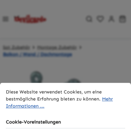
Zum Hauptinhalt springen
Du hast 0 P
Wa
Sat Zubehör
Montage Zubehör
Balkon / Wand / Dachmontage
Bildergalerie überspringen
Cookie-Voreinstellungen
Diese Website verwendet Cookies, um eine bestmögliche 
Diese Website verwendet Cookies, um eine
bestmögliche Erfahrung bieten zu können.
Mehr
Informationen ...
Cookie-Voreinstellungen