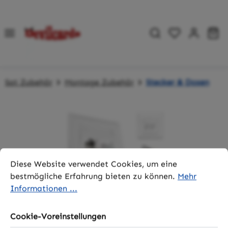
Zum Hauptinhalt springen
Du hast 0 P
Wa
Sat Zubehör
Montage Zubehör
Stecker & Dosen
Bildergalerie überspringen
Cookie-Voreinstellungen
Diese Website verwendet Cookies, um eine bestmögliche 
Diese Website verwendet Cookies, um eine
bestmögliche Erfahrung bieten zu können.
Mehr
Informationen ...
Cookie-Voreinstellungen