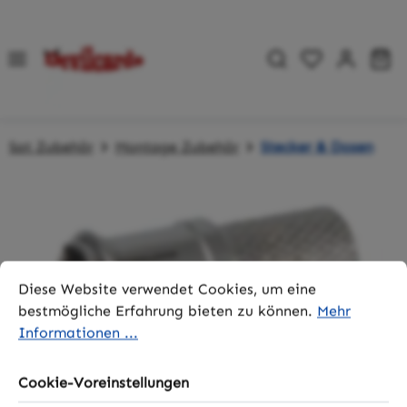
Zum Hauptinhalt springen
Du hast 0 P
Wa
Sat Zubehör
Montage Zubehör
Stecker & Dosen
Bildergalerie überspringen
Cookie-Voreinstellungen
Diese Website verwendet Cookies, um eine bestmögliche 
Diese Website verwendet Cookies, um eine
bestmögliche Erfahrung bieten zu können.
Mehr
Informationen ...
Cookie-Voreinstellungen