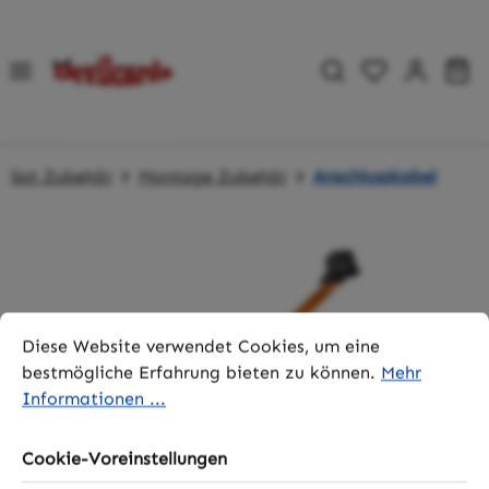
Zum Hauptinhalt springen
Du hast 0 P
Wa
Sat Zubehör
Montage Zubehör
Anschlusskabel
Bildergalerie überspringen
Cookie-Voreinstellungen
Diese Website verwendet Cookies, um eine bestmögliche 
Diese Website verwendet Cookies, um eine
bestmögliche Erfahrung bieten zu können.
Mehr
Informationen ...
Cookie-Voreinstellungen