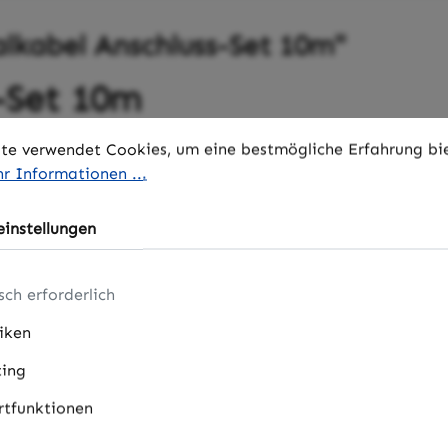
lkabel Anschluss-Set 10m"
-Set 10m
stellungen
 verwendet Cookies, um eine bestmögliche Erfahrung biet
te verwendet Cookies, um eine bestmögliche Erfahrung bi
r Informationen ...
instellungen
sch erforderlich
tiken
ing
tfunktionen