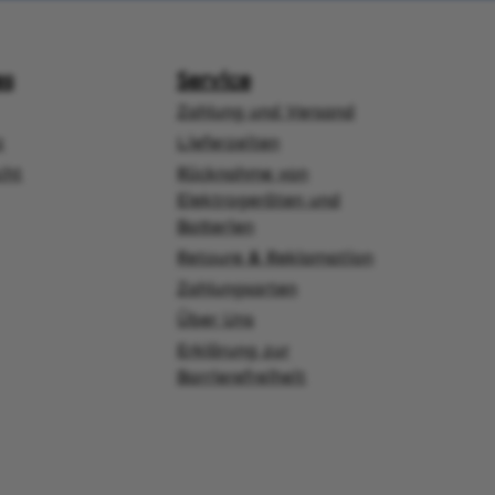
es
Service
Zahlung und Versand
z
Lieferzeiten
cht
Rücknahme von
Elektrogeräten und
Batterien
Retoure & Reklamation
Zahlungsarten
Über Uns
ner Link)
externer Link)
 Link)
net in neuem Tab (externer Link)
Erklärung zur
Barrierefreiheit