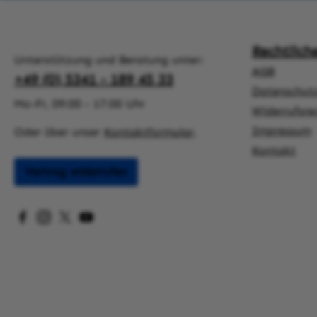
Rechtlich
Unterstützung und Beratung unter:
AGB
+49 (0) 5341 - 189 45 33
Datenschut
Mo-Fr, 09:00 - 17:00 Uhr
Widerrufsre
Impressum
Oder über unser
Kontaktformular
.
Kontakt
Vertrag widerrufen
Besuche uns auf Facebook – öffnet in neuem Tab (exter
Schau auf Instagram vorbei – öffnet in neuem Tab (
Folge uns auf X – öffnet in neuem Tab (externer
Sieh dir unsere Videos auf YouTube an – öff