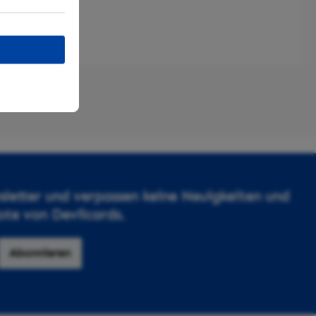
letter und verpassen keine Neuigkeiten und
te von Devilcards.
Abonnieren