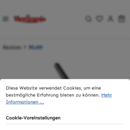
Zum Hauptinhalt springen
Du hast 0 P
Wa
Receiver
WLAN
Bildergalerie überspringen
Cookie-Voreinstellungen
Diese Website verwendet Cookies, um eine bestmögliche 
Diese Website verwendet Cookies, um eine
bestmögliche Erfahrung bieten zu können.
Mehr
Informationen ...
Cookie-Voreinstellungen