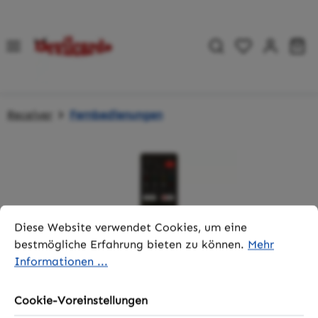
Zum Hauptinhalt springen
Du hast 0 P
Wa
Receiver
Fernbedienungen
Bildergalerie überspringen
Cookie-Voreinstellungen
Diese Website verwendet Cookies, um eine bestmögliche 
Diese Website verwendet Cookies, um eine
bestmögliche Erfahrung bieten zu können.
Mehr
Informationen ...
Cookie-Voreinstellungen