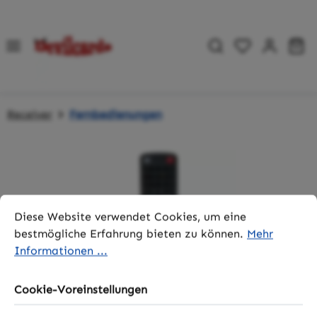
Zum Hauptinhalt springen
Du hast 0 P
Wa
Receiver
Fernbedienungen
Bildergalerie überspringen
Cookie-Voreinstellungen
Diese Website verwendet Cookies, um eine bestmögliche 
Diese Website verwendet Cookies, um eine
bestmögliche Erfahrung bieten zu können.
Mehr
Informationen ...
Cookie-Voreinstellungen