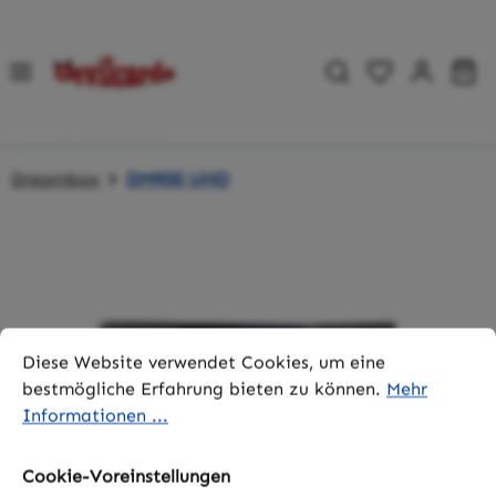
Zum Hauptinhalt springen
Du hast 0 P
Wa
Dreambox
DM900 UHD
Bildergalerie überspringen
Cookie-Voreinstellungen
Diese Website verwendet Cookies, um eine bestmögliche 
Diese Website verwendet Cookies, um eine
bestmögliche Erfahrung bieten zu können.
Mehr
Informationen ...
Cookie-Voreinstellungen