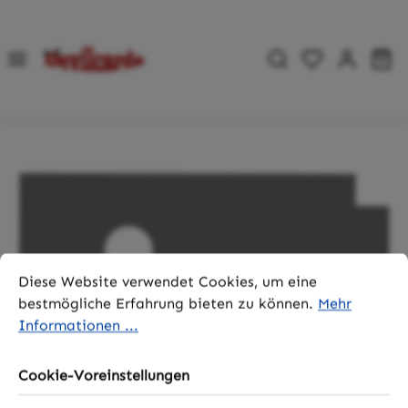
Zum Hauptinhalt springen
Du hast 0 P
Wa
Bildergalerie überspringen
Cookie-Voreinstellungen
Diese Website verwendet Cookies, um eine bestmögliche 
Diese Website verwendet Cookies, um eine
bestmögliche Erfahrung bieten zu können.
Mehr
Informationen ...
Cookie-Voreinstellungen