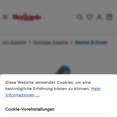
Zum Hauptinhalt springen
Du hast 0 P
Wa
Sat Zubehör
Montage Zubehör
Stecker & Dosen
Bildergalerie überspringen
Cookie-Voreinstellungen
Diese Website verwendet Cookies, um eine bestmögliche 
Diese Website verwendet Cookies, um eine
bestmögliche Erfahrung bieten zu können.
Mehr
Informationen ...
Cookie-Voreinstellungen