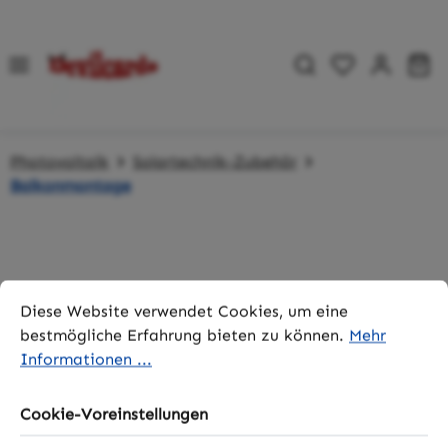
Zum Hauptinhalt springen
Du hast 0 P
Wa
Photovoltaik
Solartechnik-Zubehör
Balkonmontage
Bildergalerie überspringen
Cookie-Voreinstellungen
Diese Website verwendet Cookies, um eine bestmögliche 
Diese Website verwendet Cookies, um eine
bestmögliche Erfahrung bieten zu können.
Mehr
Informationen ...
Cookie-Voreinstellungen