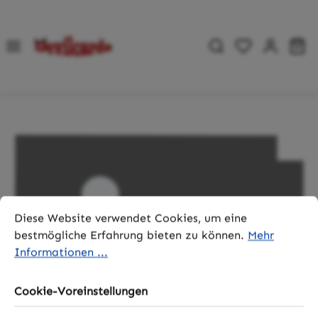
Zum Hauptinhalt springen
Du hast 0 P
Wa
Bildergalerie überspringen
Cookie-Voreinstellungen
Diese Website verwendet Cookies, um eine bestmögliche 
Diese Website verwendet Cookies, um eine
bestmögliche Erfahrung bieten zu können.
Mehr
Informationen ...
Cookie-Voreinstellungen