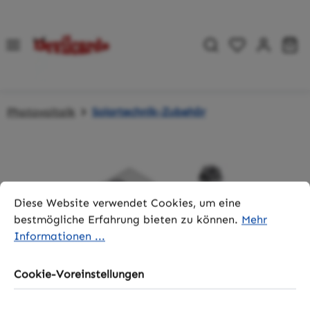
Zum Hauptinhalt springen
Du hast 0 P
Wa
Photovoltaik
Solartechnik-Zubehör
Bildergalerie überspringen
Cookie-Voreinstellungen
Diese Website verwendet Cookies, um eine bestmögliche 
Diese Website verwendet Cookies, um eine
bestmögliche Erfahrung bieten zu können.
Mehr
Informationen ...
Cookie-Voreinstellungen