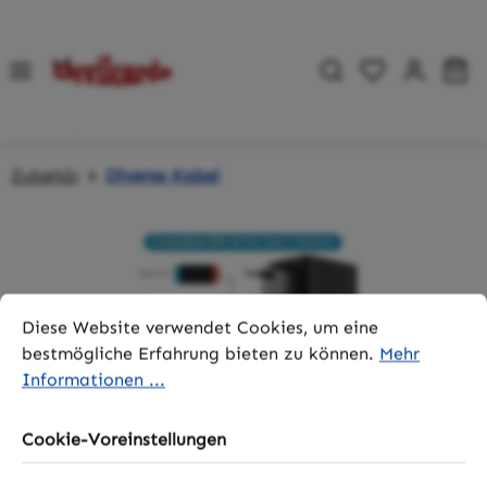
Zum Hauptinhalt springen
Du hast 0 P
Wa
Zubehör
Diverse Kabel
Bildergalerie überspringen
Cookie-Voreinstellungen
Diese Website verwendet Cookies, um eine bestmögliche 
Diese Website verwendet Cookies, um eine
bestmögliche Erfahrung bieten zu können.
Mehr
Informationen ...
Cookie-Voreinstellungen