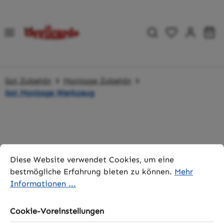
Zum Hauptinhalt springen
Du hast 0 P
Wa
Sat Zubehör
Montage Zubehör
Sat Montage Werkzeug
Bildergalerie überspringen
Cookie-Voreinstellungen
Diese Website verwendet Cookies, um eine bestmögliche 
Diese Website verwendet Cookies, um eine
bestmögliche Erfahrung bieten zu können.
Mehr
Informationen ...
Cookie-Voreinstellungen