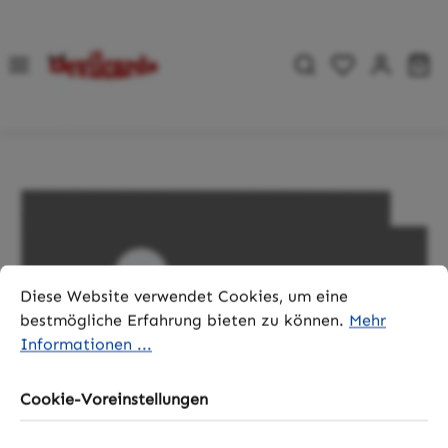
Zum Hauptinhalt springen
Du hast 0 P
Wa
Bildergalerie überspringen
Cookie-Voreinstellungen
Diese Website verwendet Cookies, um eine bestmögliche 
Diese Website verwendet Cookies, um eine
bestmögliche Erfahrung bieten zu können.
Mehr
Informationen ...
Cookie-Voreinstellungen