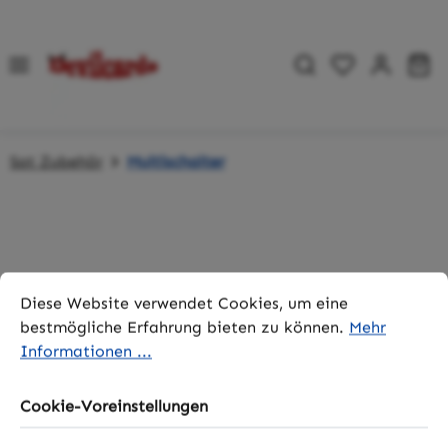
Zum Hauptinhalt springen
Du hast 0 P
Wa
Sat Zubehör
Multischalter
Bildergalerie überspringen
Cookie-Voreinstellungen
Diese Website verwendet Cookies, um eine bestmögliche 
Diese Website verwendet Cookies, um eine
bestmögliche Erfahrung bieten zu können.
Mehr
Informationen ...
Cookie-Voreinstellungen