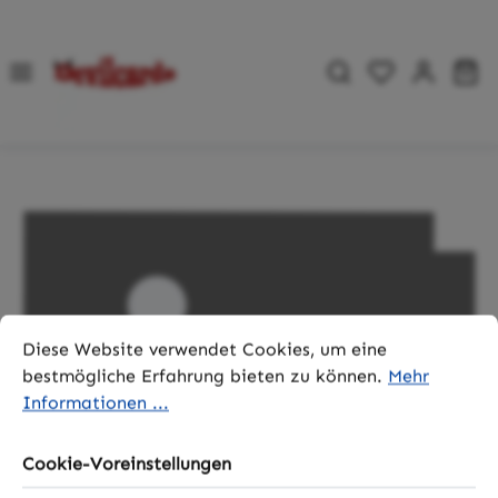
Zum Hauptinhalt springen
Du hast 0 P
Wa
Bildergalerie überspringen
Cookie-Voreinstellungen
Diese Website verwendet Cookies, um eine bestmögliche 
Diese Website verwendet Cookies, um eine
bestmögliche Erfahrung bieten zu können.
Mehr
Informationen ...
Cookie-Voreinstellungen