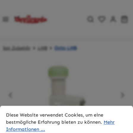
Zum Hauptinhalt springen
Du hast 0 P
Wa
Sat Zubehör
LNB
Octo LNB
Bildergalerie überspringen
Cookie-Voreinstellungen
Diese Website verwendet Cookies, um eine bestmögliche 
Diese Website verwendet Cookies, um eine
bestmögliche Erfahrung bieten zu können.
Mehr
Informationen ...