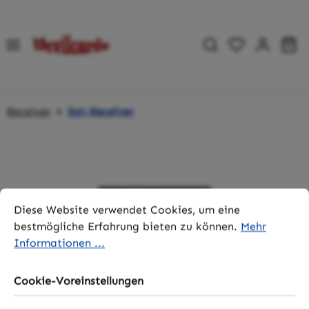
Zum Hauptinhalt springen
Du hast 0 P
Wa
Receiver
Sat-Receiver
Bildergalerie überspringen
Cookie-Voreinstellungen
Diese Website verwendet Cookies, um eine bestmögliche 
Diese Website verwendet Cookies, um eine
bestmögliche Erfahrung bieten zu können.
Mehr
Informationen ...
Cookie-Voreinstellungen